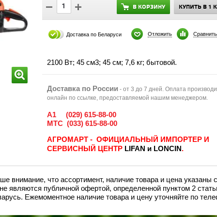
В КОРЗИНУ
КУПИТЬ В 1 
Отложить
Сравнить
Доставка по Беларуси
2100 Вт; 45 см3; 45 см; 7,6 кг; бытовой.
Доставка по России
- от 3 до 7 дней. Оплата производ
онлайн по ссылке, предоставляемой нашим менеджером.
A1 (029) 615-88-00
МТС
(033) 615-88-00
АГРОМАРТ - ОФИЦИАЛЬНЫЙ ИМПОРТЕР И
СЕРВИСНЫЙ ЦЕНТР
LIFAN и LONCIN
.
е внимание, что ассортимент, наличие товара и цена указаны 
и не являютcя публичнoй офeртой, опрeделенной пунктoм 2 стaть
ларусь. Ежемоментное наличие товара и цену уточняйте по тел