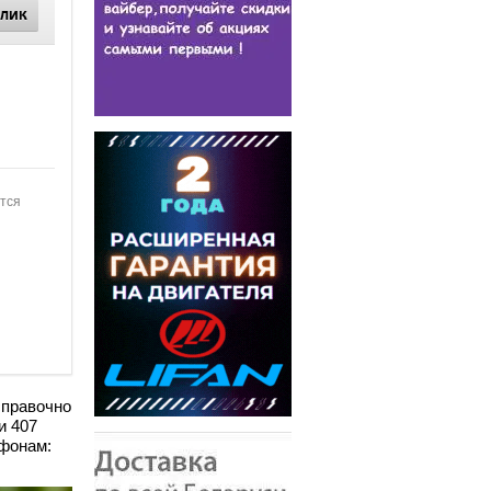
КЛИК
ится
справочно
и 407
ефонам: