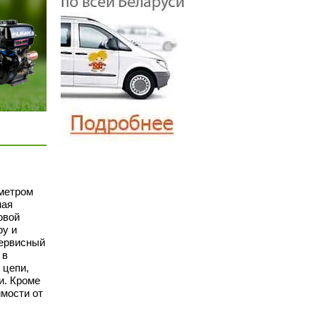
аметром
ная
овой
ру и
сервисный
 в
 цепи,
и. Кроме
имости от