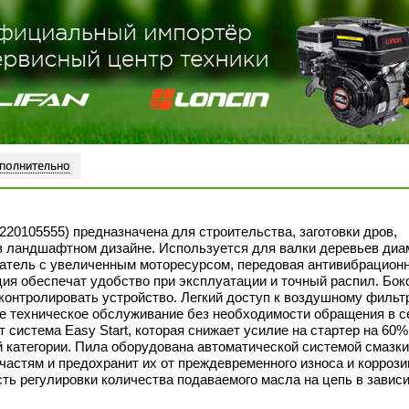
полнительно
220105555) предназначена для строительства, заготовки дров,
 в ландшафтном дизайне. Используется для валки деревьев ди
гатель с увеличенным моторесурсом, передовая антивибрацион
ия обеспечат удобство при эксплуатации и точный распил. Бок
контролировать устройство. Легкий доступ к воздушному фильт
ое техническое обслуживание без необходимости обращения в 
 система Easy Start, которая снижает усилие на стартер на 60%
 категории. Пила оборудована автоматической системой смазки
 частям и предохранит их от преждевременного износа и коррози
сть регулировки количества подаваемого масла на цепь в завис