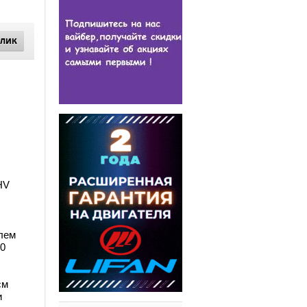
КЛИК
HV
лем
0
см
и