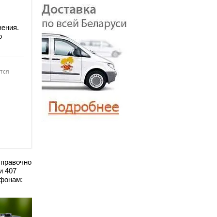
нения.
о
ится
справочно
и 407
ефонам: