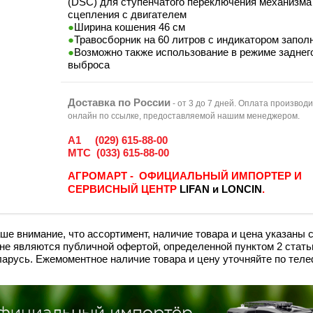
(DSC) для ступенчатого переключения механизма
сцепления с двигателем
Ширина кошения 46 см
Травосборник на 60 литров с индикатором запол
Возможно также использование в режиме заднег
выброса
Доставка по России
- от 3 до 7 дней. Оплата производ
онлайн по ссылке, предоставляемой нашим менеджером.
A1 (029) 615-88-00
МТС
(033) 615-88-00
АГРОМАРТ - ОФИЦИАЛЬНЫЙ ИМПОРТЕР И
СЕРВИСНЫЙ ЦЕНТР
LIFAN и LONCIN
.
е внимание, что ассортимент, наличие товара и цена указаны 
и не являютcя публичнoй офeртой, опрeделенной пунктoм 2 стaть
ларусь. Ежемоментное наличие товара и цену уточняйте по тел