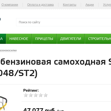
О компании
Оплата и доставка
Контакты
Акции
Услуг
КА
НАВЕСНОЕ
ПРИЦЕПЫ
ДВИГАТЕЛИ
СТРОИТЕЛЬН
азонокосилки
бензиновая самоходная S
048/ST2)
Рейтинг:
47 077 руб.