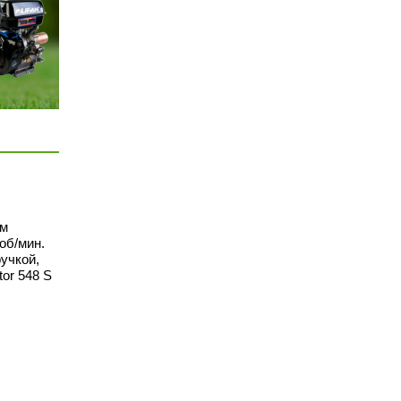
ым
об/мин.
учкой,
or 548 S